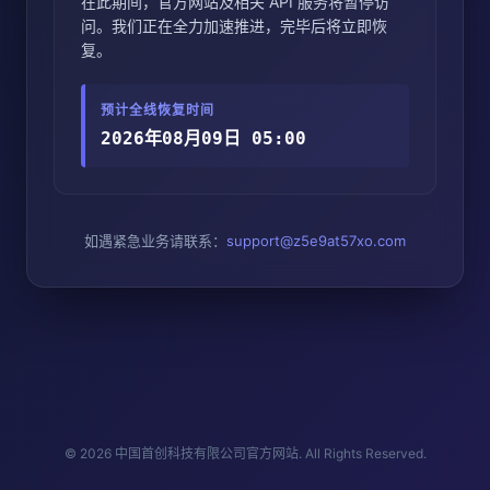
在此期间，官方网站及相关 API 服务将暂停访
问。我们正在全力加速推进，完毕后将立即恢
复。
预计全线恢复时间
2026年08月09日 05:00
如遇紧急业务请联系：
support@z5e9at57xo.com
© 2026 中国首创科技有限公司官方网站. All Rights Reserved.